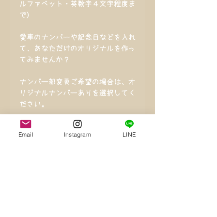
ルファベット・英数字４文字程度ま
で)
愛車のナンバーや記念日などを入れ
て、あなただけのオリジナルを作っ
てみませんか？
ナンバー部変更ご希望の場合は、オ
リジナルナンバーありを選択してく
ださい。
Email
Instagram
LINE
その他の車種もお作り致します。
一度ご相談下さ
い！！！
サイズ・カラー
◆サイズ・・・約
配送方法