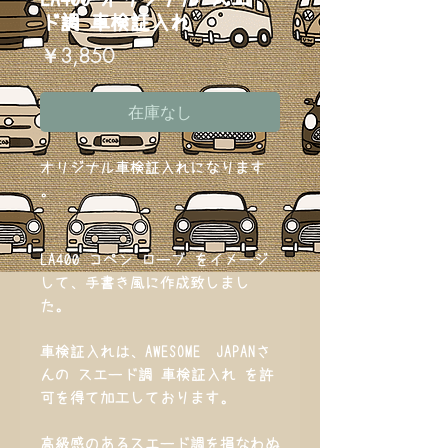
ド調 車検証入れ
価
￥3,850
格
在庫なし
オリジナル車検証入れになります
。
LA400 コペン ローブ をイメージ
して、手書き風に作成致しまし
た。
車検証入れは、AWESOME JAPANさ
んの スエード調 車検証入れ を許
可を得て加工しております。
高級感のあるスエード調を損なわぬ