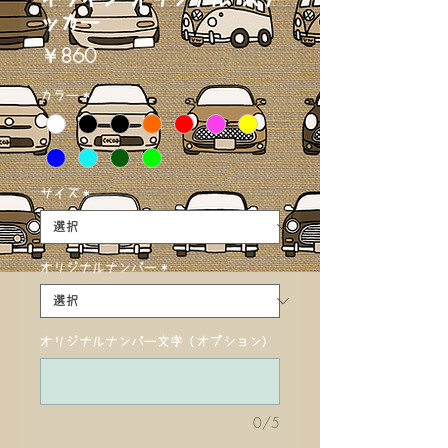
ッカー
価
￥860
格
カラー
*
サイズ
*
オリジナルナンバー
*
オリジナルナンバー文字 (オプション)
0/5