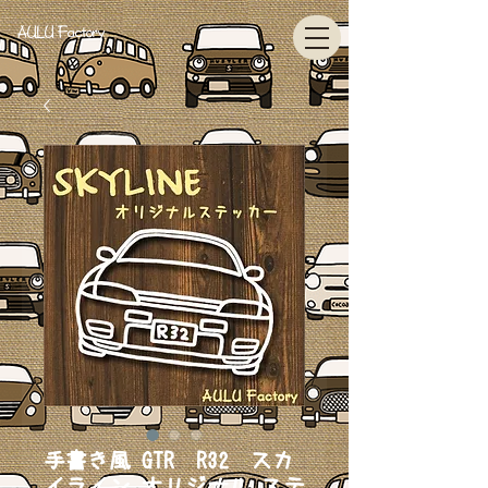
AULU Factory
手書き風 GTR R32 スカ
イライン オリジナル ステ