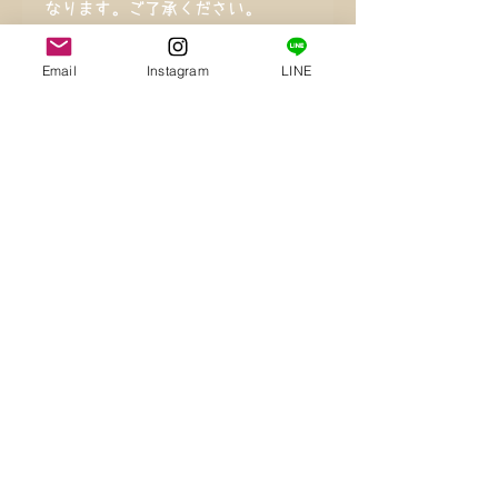
なります。ご了承ください。
Email
Instagram
LINE
ご注意事項
海外輸入の製品にオリジナル刺繍し
配送方法
ております。
海外輸入製品特有の縫製の甘さ(ほ
クリックポスト・・・全国一律送料
つれ・ゆがみ)などがある場合がご
無料
ざいます。
Top
一つ一つ手作業での作製の為位置の
ずれ等ございます。
AULUFactory
営業時間 9：00～17：00
​定休日 土日祝日
​店舗案内
お問い合わせ