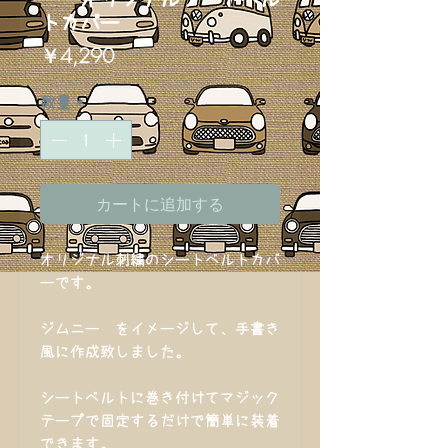
トカバー
価
￥4,290
格
数量
*
カートに追加する
オリジナル刺繍のシートベルトカバ
ーです。
ジムニー をイメージして、手書き
風に作成致しました。
シートベルトに巻き付けてマジック
テープで固定するだけで簡単に装着
できます。