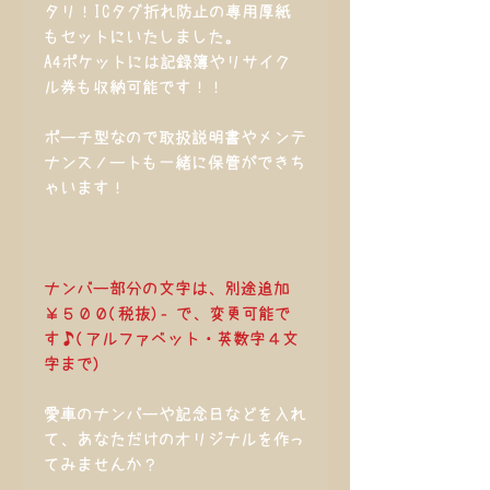
タリ！ICタグ折れ防止の専用厚紙
もセットにいたしました。
A4ポケットには記録簿やリサイク
ル券も収納可能です！！
ポーチ型なので取扱説明書やメンテ
ナンスノートも一緒に保管ができち
ゃいます！
ナンバー部分の文字は、別途追加
￥５００(税抜)‐で、変更可能で
す♪(アルファベット・英数字４文
字まで)
愛車のナンバーや記念日などを入れ
て、あなただけのオリジナルを作っ
てみませんか？