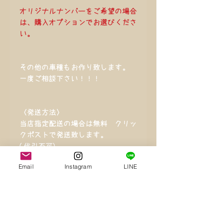
オリジナルナンバーをご希望の場合
は、購入オプションでお選びくださ
い。
その他の車種もお作り致します。
一度ご相談下さい！！！
〈発送方法〉
当店指定配送の場合は無料 クリッ
クポストで発送致します。
(代引不可)
Email
Instagram
LINE
強く擦ったり、引っかくとプリント
部が剥げてしまう可能性がございま
すので、無理な力を加えないでくだ