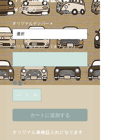
価
￥3,080
格
オリジナルナンバー
*
オリジナルナンバー (オプション)
0/4
数量
*
カートに追加する
オリジナル車検証入れになります
。