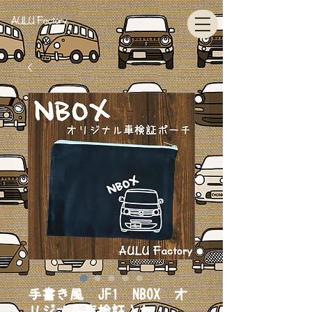
AULU Factory
手書き風 JF1 NBOX オ
リジナル車検証入れ