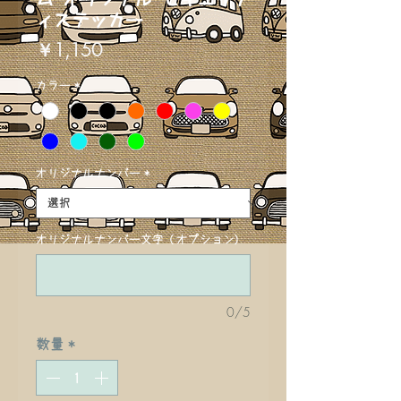
ィステッカー
価
￥1,150
格
カラー
*
オリジナルナンバー
*
オリジナルナンバー文字 (オプション)
0/5
数量
*