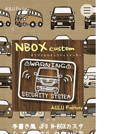
AULU Factory
手書き風 JF3 N-BOXカスタ
ム オリジナル セキュリテ