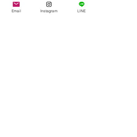
ってみませんか？
Email
Instagram
LINE
その他の車種、大きさもお作り致し
ます。
一度ご相談下さ
い！！！
サイズ
たて 約8センチ × よこ 約10セン
カラー
チ １枚
ホワイト(艶有)、ブラック(艶
配送方法
有)、レッド、ライトピンク、ブル
ー、
当店指定配送(定型郵便)・・・全
ライトブルーグリーン、ライトグリ
国一律送料無料
ーン、イエロー、オレンジ
宅配便(佐川急便)・・・全国一律
Top
※セット商品ではございません。
１０００円
AULUFactory