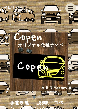
AULU Factory
手書き風 L880K コペ
ン 化粧ナンバー