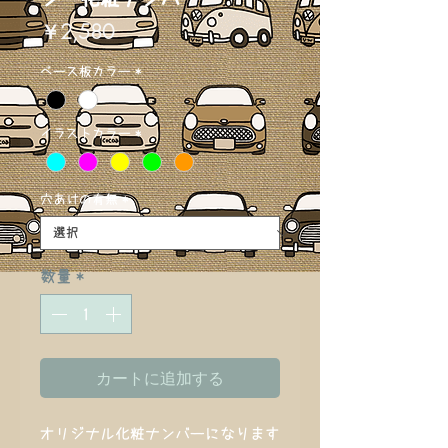
価
￥2,580
格
ベース板カラー
*
イラストカラー
*
穴あけの有無
*
数量
*
カートに追加する
オリジナル化粧ナンバーになります