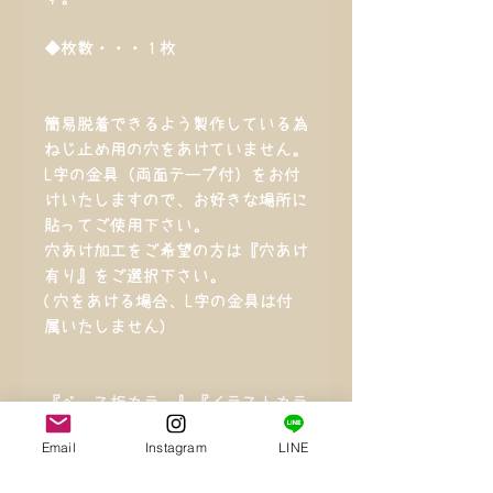
◆枚数・・・１枚
簡易脱着できるよう製作している為
ねじ止め用の穴をあけていません。
L字の金具（両面テープ付）をお付
けいたしますので、お好きな場所に
貼ってご使用下さい。
穴あけ加工をご希望の方は『穴あけ
有り』をご選択下さい。
(穴をあける場合、L字の金具は付
属いたしません)
『ベース板カラー』『イラストカラ
ー』 『穴あけ加工の有無』
Email
Instagram
LINE
をお選び下さい。