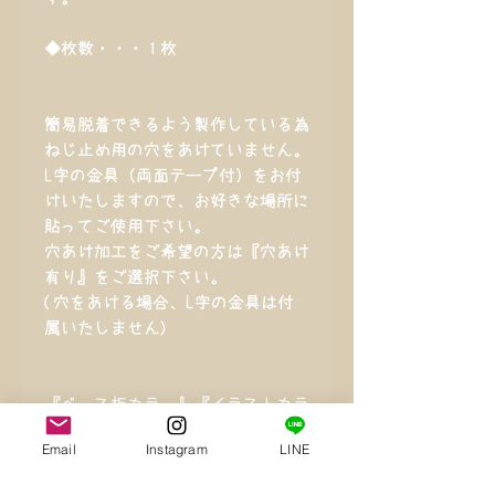
◆枚数・・・１枚
簡易脱着できるよう製作している為
ねじ止め用の穴をあけていません。
L字の金具（両面テープ付）をお付
けいたしますので、お好きな場所に
貼ってご使用下さい。
穴あけ加工をご希望の方は『穴あけ
有り』をご選択下さい。
(穴をあける場合、L字の金具は付
属いたしません)
『ベース板カラー』『イラストカラ
ー』 『穴あけ加工の有無』
Email
Instagram
LINE
をお選び下さい。