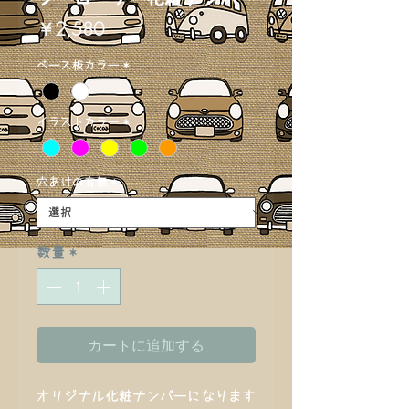
価
￥2,580
格
ベース板カラー
*
イラストカラー
*
穴あけの有無
*
数量
*
カートに追加する
オリジナル化粧ナンバーになります