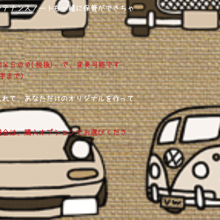
ンテナンスノートも一緒に保管ができちゃ
￥５００(税抜)‐で、変更可能です
字まで)
入れて、あなただけのオリジナルを作って
場合は、購入オプションでお選びくださ
。