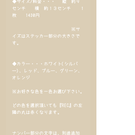
◆サイズ/料金・・・ 縦 約９
センチ 横 約１３センチ １
枚 1430円
※サ
イズはステッカー部分の大きさで
す。
◆カラー・・・ホワイト(シルバ
ー)、レッド、ブルー、グリーン、
オレンジ
※お好きな色を一色お選び下さい。
どの色を選択頂いても『REC』の左
隣の丸は赤くなります。
ナンバー部分の文字は、別途追加