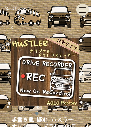
AULU Factory
手書き風 MR41 ハスラー
オリジナル ドラレコステ