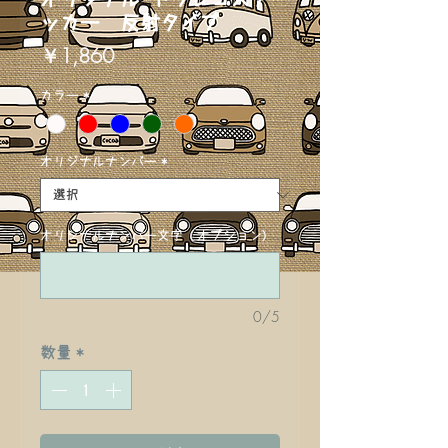
ッカー 反射タイプ
価
￥1,860
格
カラー
*
オリジナルナンバー
*
オリジナルナンバー文字 (オプション)
0/5
数量
*