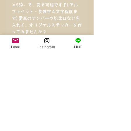
￥550‐で、変更可能です♪(アル
ファベット・英数字４文字程度ま
で)愛車のナンバーや記念日などを
入れて、オリジナルステッカーを作
ってみませんか？
ステッカーの上から転写用透明フィ
Email
Instagram
LINE
ルムを貼って、お送り致します。
その他の車種、大きさもお作り致し
ます。
一度ご相談下さ
い！！！
サイズ
縦 約９センチ 横 約１３セン
カラー
チ １枚
カラー・・・ホワイト(シルバ