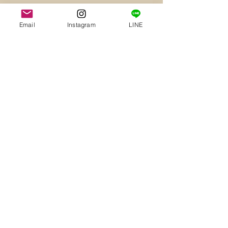
Email
Instagram
LINE
その他の車種、大きさもお作り致し
ます。
一度ご相談下さ
い！！！
カラー
ホワイト(シルバー)、ブルー、レ
配送方法
ッド、グリーン、オレンジ
当店指定配送・・・全国一律送料無
※セット商品ではございません。
サイズ
料
S/Mサイズ（定形郵便）
Sサイズ
(たて約5cm× よこ
Lサイズ(クリックポスト)
7.5cm) / ￥1,430‐
宅配便(佐川急便)・・・全国一律
Mサイズ
(たて約8cm× よこ 12
Top
１０００円
cm) / ￥1,720‐
AULUFactory