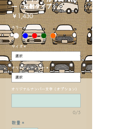
ー 反射タイプ！
価
￥1,430
格
カラー
*
サイズ
*
オリジナルナンバー
*
オリジナルナンバー文字 (オプション)
0/5
数量
*