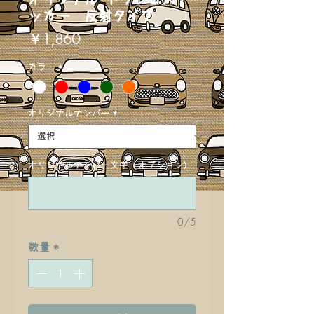
ッカー 反射タイプ
価
￥1,860
格
カラー
*
オリジナルナンバー
*
オリジナルナンバー文字 (オプション)
0/5
数量
*