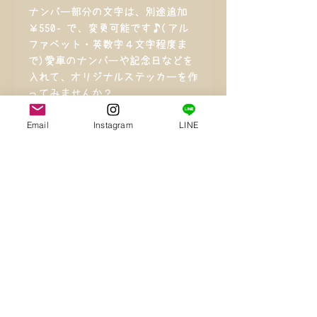
ナンバー部分の文字は、別途追加
￥550‐で、変更可能です♪(アル
ファベット・英数字４文字程度ま
で)愛車のナンバーや記念日などを
入れて、オリジナルステッカーを作
ってみませんか？
Email
Instagram
LINE
ステッカーの上から転写用透明フィ
ルムを貼って、お送り致します。
その他の車種、大きさもお作り致し
ます。
一度ご相談下さ
い！！！
サイズ
縦 約９センチ 横 約１３セン
カラー
チ １枚