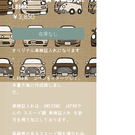
L880K
価
￥3,850
格
在庫なし
オリジナル車検証入れになります
。
Ｌ880系 コペンをイメージして、
手書き風に作成致しまし
た。
車検証入れは、AWESOME JAPANさ
んの スエード調 車検証入れ を許
可を得て加工しております。
高級感のあるスエード調を損なわぬ